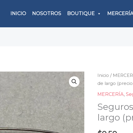
INICIO
NOSOTROS
BOUTIQUE
MERCERÍ
Inicio
/
MERCER
Segu
de largo (precio
#3
color
MERCERÍA
,
Se
plata,
Seguros
4.5
largo (p
cm
de