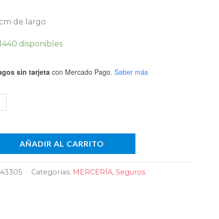
io
 cm de largo
1440 disponibles
)
dad
gos sin tarjeta
con Mercado Pago.
Saber más
AÑADIR AL CARRITO
43305
Categorías:
MERCERÍA
,
Seguros