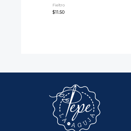
Fieltro
$
11.50