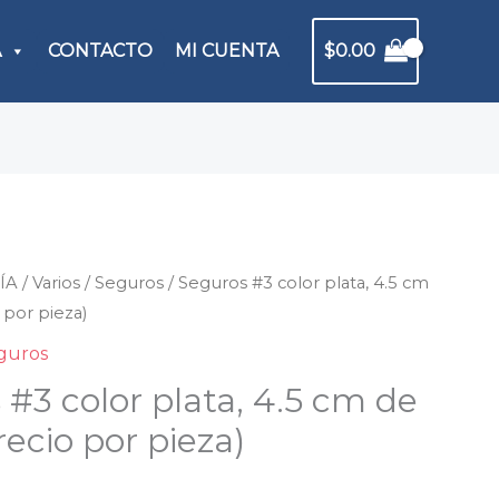
A
CONTACTO
MI CUENTA
$
0.00
ÍA
ros
/
Varios
/
Seguros
/ Seguros #3 color plata, 4.5 cm
 por pieza)
guros
 #3 color plata, 4.5 cm de
recio por pieza)