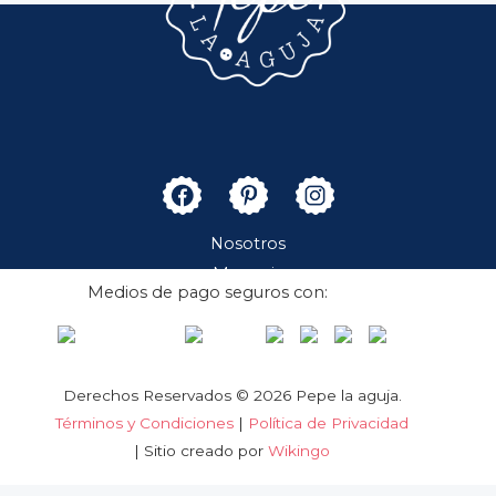
Nosotros
Merceria
Medios de pago seguros con:
Boutique
Contacto
Cuenta
Derechos Reservados © 2026 Pepe la aguja.
Términos y Condiciones
|
Política de Privacidad
| Sitio creado por
Wikingo