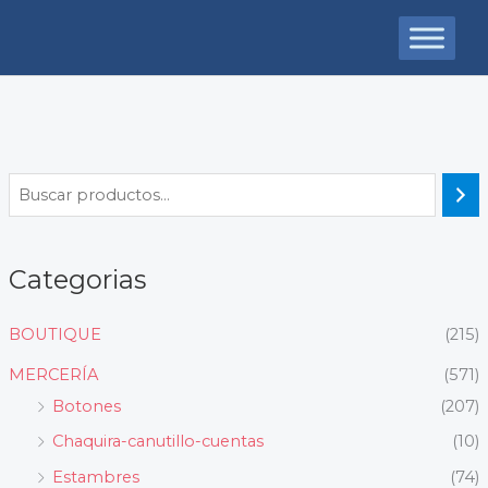
Ir
al
contenido
Categorias
BOUTIQUE
(215)
MERCERÍA
(571)
Botones
(207)
Chaquira-canutillo-cuentas
(10)
Estambres
(74)