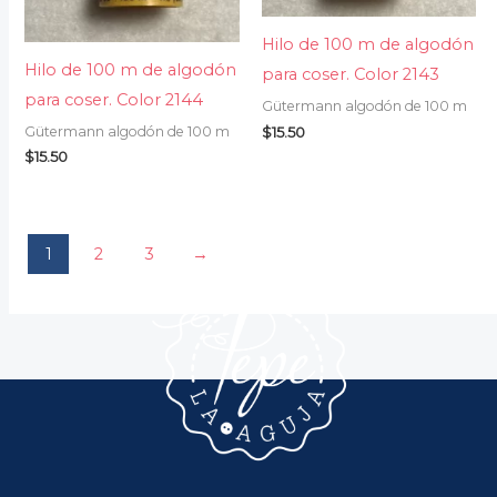
Hilo de 100 m de algodón
Hilo de 100 m de algodón
para coser. Color 2143
para coser. Color 2144
Gütermann algodón de 100 m
$
15.50
Gütermann algodón de 100 m
$
15.50
1
2
3
→