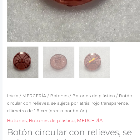
1.8
cm
(precio
por
botón)
cantidad
Inicio
/
MERCERÍA
/
Botones
/
Botones de plástico
/ Botón
circular con relieves, se sujeta por atrás, rojo transparente,
diámetro de 1.8 cm (precio por botón)
Botones
,
Botones de plástico
,
MERCERÍA
Botón circular con relieves, se