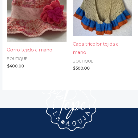
Capa tricolor tejida a
Gorro tejido a mano
mano
BOUTIQUE
BOUTIQUE
$
400.00
$
500.00