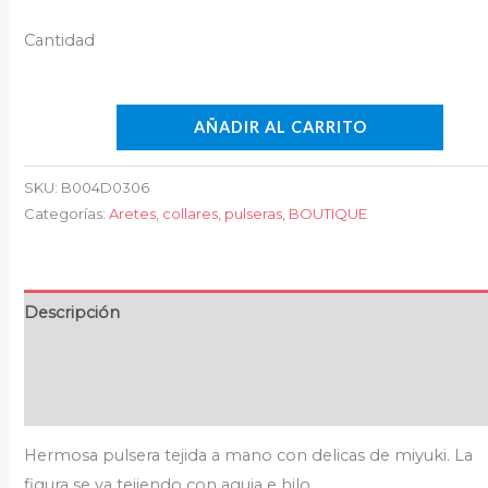
AÑADIR AL CARRITO
SKU:
B004D0306
Categorías:
Aretes, collares, pulseras
,
BOUTIQUE
Descripción
Información adicional
Valoraciones (0)
Hermosa pulsera tejida a mano con delicas de miyuki. La
figura se va tejiendo con aguja e hilo.