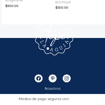
Amigurumis
BOUTIQUE
$
900.00
$
500.00
Nosotros
Merceria
Medios de pago seguros con:
Boutique