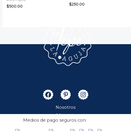
$
250.00
$
500.00
Nosotros
Merceria
Medios de pago seguros con:
Boutique
Contacto