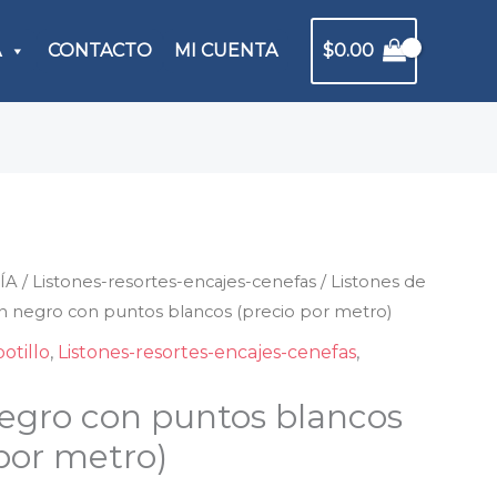
A
CONTACTO
MI CUENTA
$
0.00
ÍA
n
/
Listones-resortes-encajes-cenefas
/
Listones de
ón negro con puntos blancos (precio por metro)
o
otillo
,
Listones-resortes-encajes-cenefas
,
os
negro con puntos blancos
os
io
 por metro)