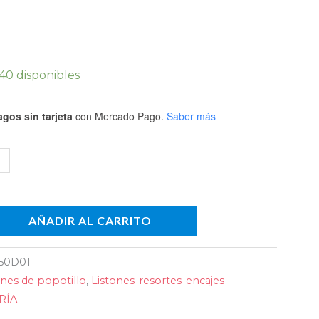
o)
dad
40 disponibles
gos sin tarjeta
con Mercado Pago.
Saber más
AÑADIR AL CARRITO
50D01
ones de popotillo
,
Listones-resortes-encajes-
RÍA