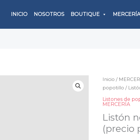
INICIO
NOSOTROS
BOUTIQUE
MERCERÍ
Inicio
/
MERCER
Listó
popotillo
/ List
negr
con
Listones de pop
MERCERÍA
punt
Listón 
blanc
(prec
(precio
por