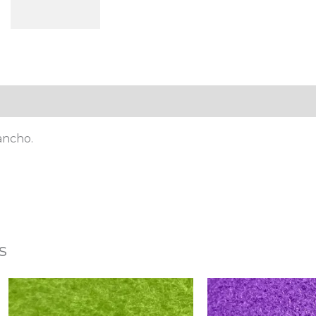
al
Valoraciones (0)
 ancho.
s