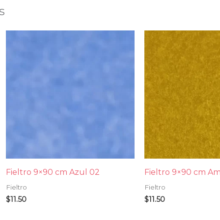
s
Fieltro 9×90 cm Azul 02
Fieltro 9×90 cm Am
Fieltro
Fieltro
$
11.50
$
11.50