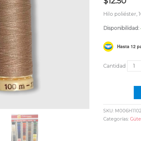
$
12.50
coser
Color
Hilo poliéster,
0512
Disponibilidad:
canti
Hasta 12 pa
SKU:
M006H1102
Categorías:
Güte