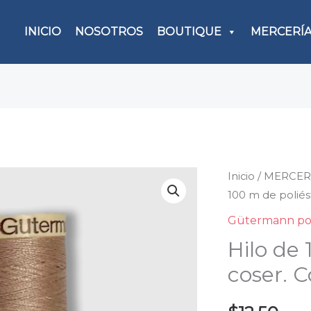
INICIO
NOSOTROS
BOUTIQUE
MERCERÍ
Inicio
/
MERCER
Hilo
100 m de poliés
de
100
Gütermann pol
m
Hilo de 
de
coser. C
polié
para