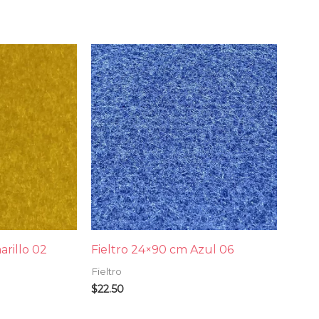
arillo 02
Fieltro 24×90 cm Azul 06
Fieltro
$
22.50