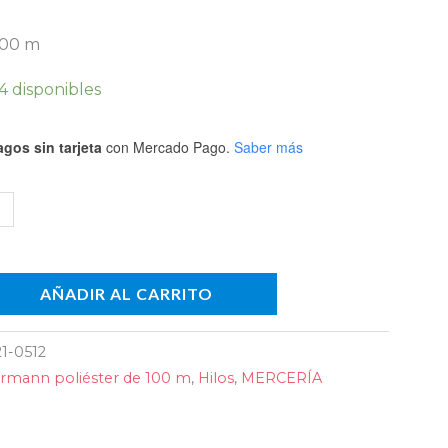
.
 100 m
4 disponibles
dad
gos sin tarjeta
con Mercado Pago.
Saber más
AÑADIR AL CARRITO
1-0512
rmann poliéster de 100 m
,
Hilos
,
MERCERÍA