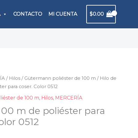
A
CONTACTO
MI CUENTA
$
0.00
ÍA
/
Hilos
/
Gütermann poliéster de 100 m
/ Hilo de
ter para coser. Color 0512
iéster de 100 m
,
Hilos
,
MERCERÍA
100 m de poliéster para
olor 0512
ster