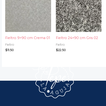
Fieltro 9×90 cm Crema 01
Fieltro 24×90 cm Gris 02
Fieltro
Fieltro
$
11.50
$
22.50