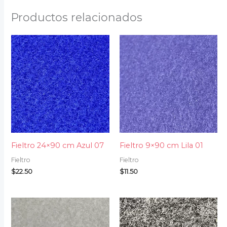
Productos relacionados
Fieltro 24×90 cm Azul 07
Fieltro 9×90 cm Lila 01
Fieltro
Fieltro
$
22.50
$
11.50