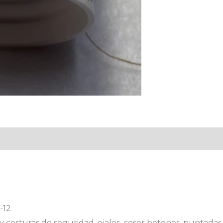
-12
y costuras de seguridad, ojales, coser botones, puntadas