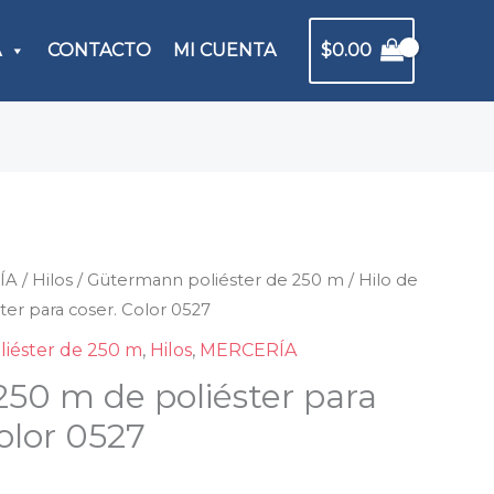
A
CONTACTO
MI CUENTA
$
0.00
ÍA
/
Hilos
/
Gütermann poliéster de 250 m
/ Hilo de
ter para coser. Color 0527
iéster de 250 m
,
Hilos
,
MERCERÍA
250 m de poliéster para
olor 0527
ster