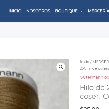
INICIO
NOSOTROS
BOUTIQUE
MERCERÍ
Inicio
/
MERCER
Hilo
250 m de poliés
de
250
Gütermann pol
m
Hilo de 
de
coser. C
polié
para