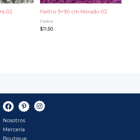
is 02
Fieltro 9×90 cm Morado 02
Fieltro
$
11.50
Nosotros
Merceria
Boutique