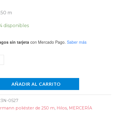
.
 250 m
4 disponibles
dad
gos sin tarjeta
con Mercado Pago.
Saber más
AÑADIR AL CARRITO
3N-0527
rmann poliéster de 250 m
,
Hilos
,
MERCERÍA