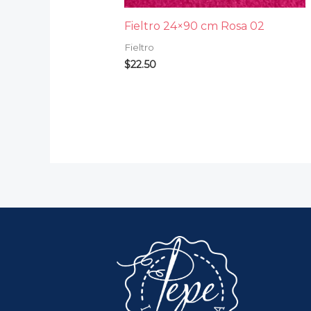
Fieltro 24×90 cm Rosa 02
Fieltro
$
22.50