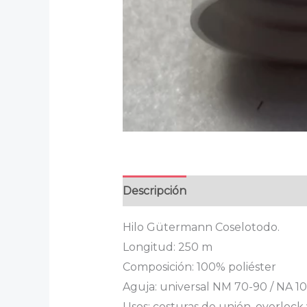
Descripción
Valoraciones (0)
Hilo Gütermann Coselotodo.
Longitud: 250 m
Composición: 100% poliéster
Aguja: universal NM 70-90 / NA 10
Usos: costuras de unión, overlock 