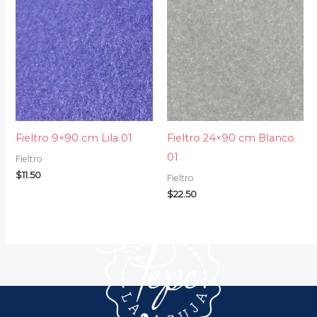
Fieltro 9×90 cm Lila 01
Fieltro 24×90 cm Blanco
01
Fieltro
$
11.50
Fieltro
$
22.50