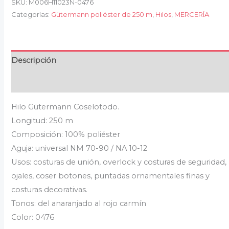
SKU:
M006H11023N-0476
Categorías:
Gütermann poliéster de 250 m
,
Hilos
,
MERCERÍA
Descripción
Valoraciones (0)
Hilo Gütermann Coselotodo.
Longitud: 250 m
Composición: 100% poliéster
Aguja: universal NM 70-90 / NA 10-12
Usos: costuras de unión, overlock y costuras de seguridad,
ojales, coser botones, puntadas ornamentales finas y
costuras decorativas.
Tonos: del anaranjado al rojo carmín
Color: 0476