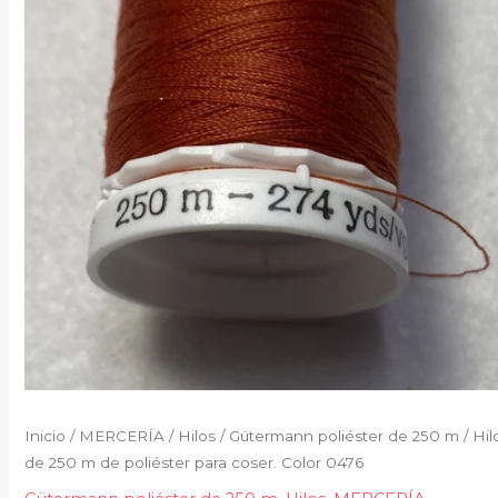
Inicio
/
MERCERÍA
/
Hilos
/
Gütermann poliéster de 250 m
/ Hil
de 250 m de poliéster para coser. Color 0476