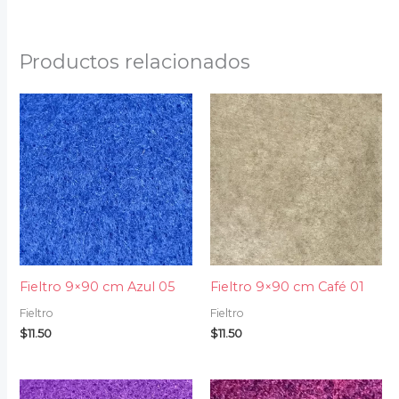
Productos relacionados
Fieltro 9×90 cm Azul 05
Fieltro 9×90 cm Café 01
Fieltro
Fieltro
$
11.50
$
11.50