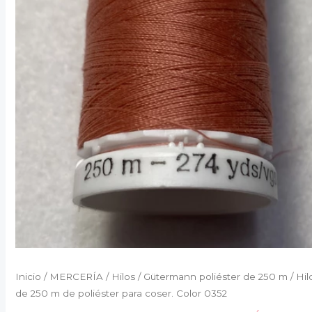
Inicio
/
MERCERÍA
/
Hilos
/
Gütermann poliéster de 250 m
/ Hil
de 250 m de poliéster para coser. Color 0352