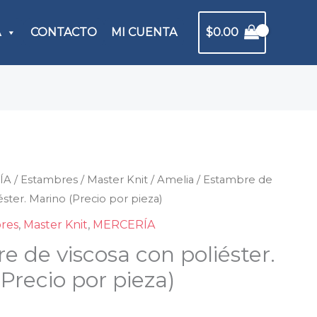
A
CONTACTO
MI CUENTA
$
0.00
ÍA
mbre
/
Estambres
/
Master Knit
/
Amelia
/ Estambre de
éster. Marino (Precio por pieza)
sa
res
,
Master Knit
,
MERCERÍA
e de viscosa con poliéster.
ter.
Precio por pieza)
no
io