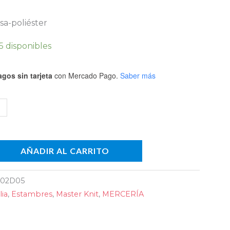
)
sa-poliéster
dad
5 disponibles
gos sin tarjeta
con Mercado Pago.
Saber más
AÑADIR AL CARRITO
02D05
ia
,
Estambres
,
Master Knit
,
MERCERÍA