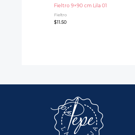
Fieltro 9×90 cm Lila 01
Fieltro
$
11.50