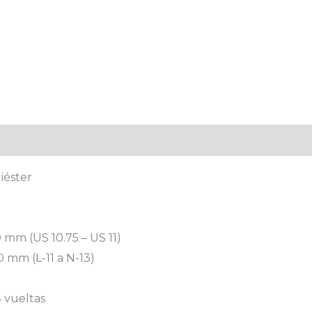
al
Valoraciones (0)
iéster
 mm (US 10.75 – US 11)
 mm (L-11 a N-13)
4 vueltas