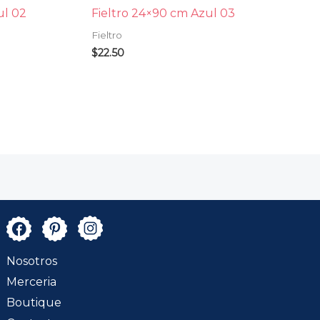
ul 02
Fieltro 24×90 cm Azul 03
Fieltro
$
22.50
Nosotros
Merceria
Boutique