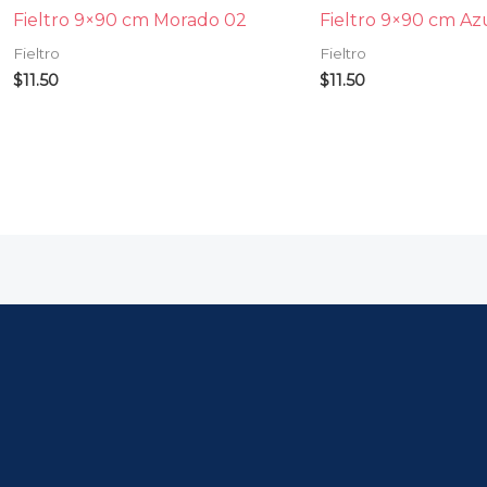
Fieltro 9×90 cm Morado 02
Fieltro 9×90 cm Az
Fieltro
Fieltro
$
11.50
$
11.50