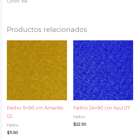
Color: lila
Productos relacionados
Fieltro 9×90 cm Amarillo
Fieltro 24×90 cm Azul 07
02
Fieltro
$
22.50
Fieltro
$
11.50