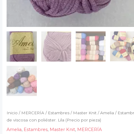
Inicio
/
MERCERÍA
/
Estambres
/
Master Knit
/
Amelia
/ Estamb
de viscosa con poliéster. Lila (Precio por pieza)
Amelia
,
Estambres
,
Master Knit
,
MERCERÍA