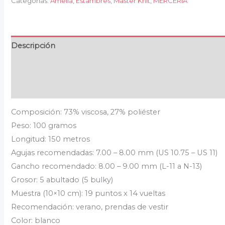
Categorías:
Amelia
,
Estambres
,
Master Knit
,
MERCERÍA
Descripción
Información adicional
Valoraciones (0)
Composición: 73% viscosa, 27% poliéster
Peso: 100 gramos
Longitud: 150 metros
Agujas recomendadas: 7.00 – 8.00 mm (US 10.75 – US 11)
Gancho recomendado: 8.00 – 9.00 mm (L-11 a N-13)
Grosor: 5 abultado (5 bulky)
Muestra (10×10 cm): 19 puntos x 14 vueltas
Recomendación: verano, prendas de vestir
Color: blanco