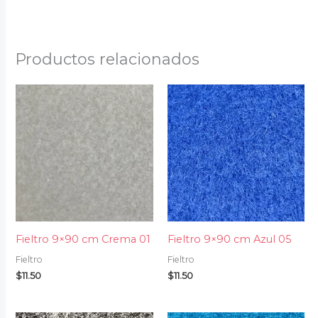
Productos relacionados
Fieltro 9×90 cm Crema 01
Fieltro 9×90 cm Azul 05
Fieltro
Fieltro
$
11.50
$
11.50