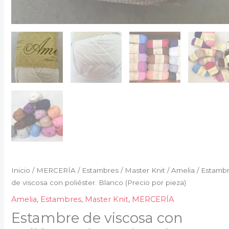
Inicio
/
MERCERÍA
/
Estambres
/
Master Knit
/
Amelia
/ Estamb
de viscosa con poliéster. Blanco (Precio por pieza)
Amelia
,
Estambres
,
Master Knit
,
MERCERÍA
Estambre de viscosa con