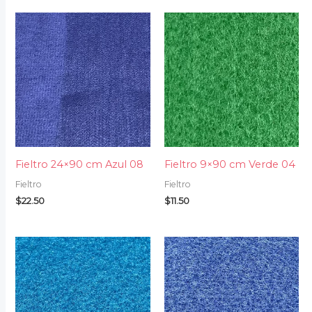
Fieltro 24×90 cm Azul 08
Fieltro 9×90 cm Verde 04
Fieltro
Fieltro
$
22.50
$
11.50