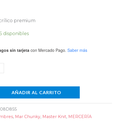
)
dad
crílico premium
5 disponibles
gos sin tarjeta
con Mercado Pago.
Saber más
AÑADIR AL CARRITO
08D855
ambres
,
Mar Chunky
,
Master Knit
,
MERCERÍA