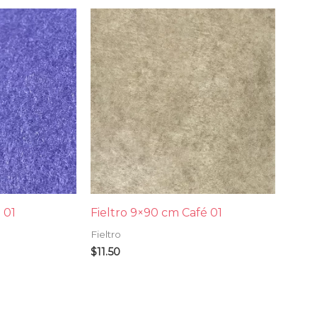
 01
Fieltro 9×90 cm Café 01
Fieltro
$
11.50