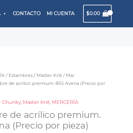
A
CONTACTO
MI CUENTA
$
0.00
ÍA
mbre
/
Estambres
/
Master Knit
/
Mar
bre de acrílico premium. 855 Avena (Precio por
co
ium.
r Chunky
,
Master Knit
,
MERCERÍA
e de acrílico premium.
a
a (Precio por pieza)
io