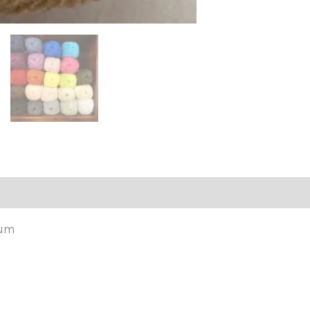
al
Valoraciones (0)
ium