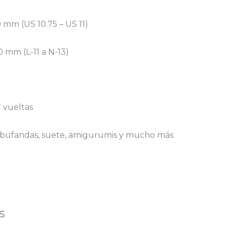
 mm (US 10.75 – US 11)
 mm (L-11 a N-13)
7 vueltas
, bufandas, suete, amigurumis y mucho más
s