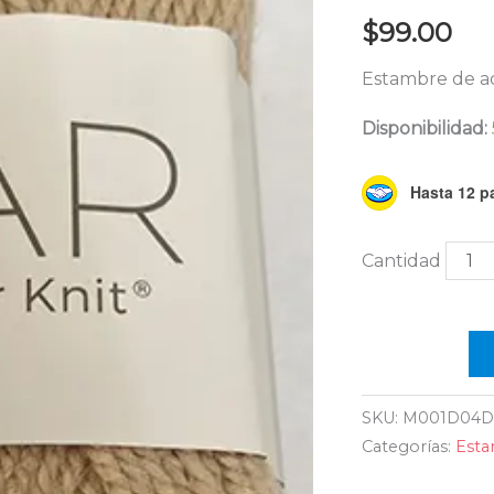
por
$
99.00
pieza
canti
Estambre de a
Disponibilidad:
Hasta 12 pa
SKU:
M001D04D
Categorías:
Est