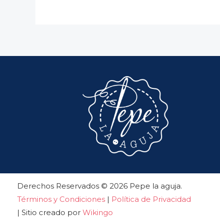
Derechos Reservados © 2026 Pepe la aguja.
Términos y Condiciones
|
Política de Privacidad
| Sitio creado por
Wikingo