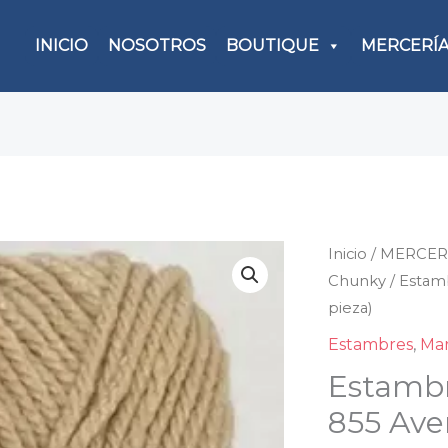
INICIO
NOSOTROS
BOUTIQUE
MERCERÍ
Inicio
/
MERCER
Esta
Chunky
/ Estam
de
pieza)
acríli
prem
Estambres
,
Ma
855
Estambr
Aven
855 Aven
(Prec