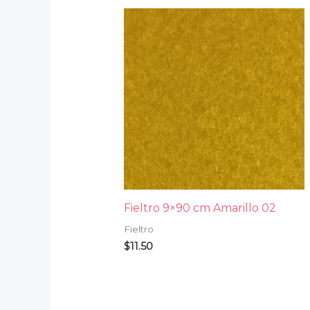
Fieltro 9×90 cm Amarillo 02
Fieltro
$
11.50