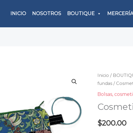
INICIO
NOSOTROS
BOUTIQUE
MERCERÍ
Inicio
/
BOUTIQ
Cosme
fundas
/ Cosmet
patc
canti
Bolsas, cosmet
Cosmet
$
200.00