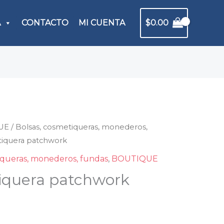
A
CONTACTO
MI CUENTA
$
0.00
UE
tiquera
/
Bolsas, cosmetiqueras, monederos,
iquera patchwork
hwork
dad
iqueras, monederos, fundas
,
BOUTIQUE
iquera patchwork