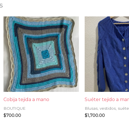
s
Cobija tejida a mano
Suéter tejido a ma
BOUTIQUE
Blusas, vestidos, suét
$
700.00
$
1,700.00