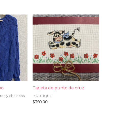
no
Tarjeta de punto de cruz
eres y chalecos
BOUTIQUE
$
350.00