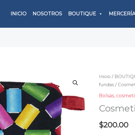
INICIO
NOSOTROS
BOUTIQUE
MERCERÍ
Inicio
/
BOUTIQ
Cosme
fundas
/ Cosmet
patc
canti
Bolsas, cosmet
Cosmet
$
200.00