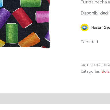
Funda hecha a
Disponibilidad:
Hasta 12 pa
SKU:
B006D016
Categorías:
Bols
al
Valoraciones (0)