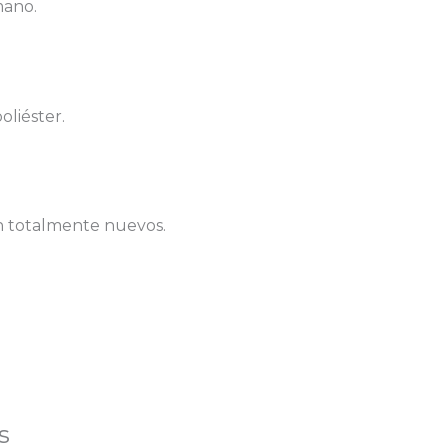
mano.
oliéster.
on totalmente nuevos.
s