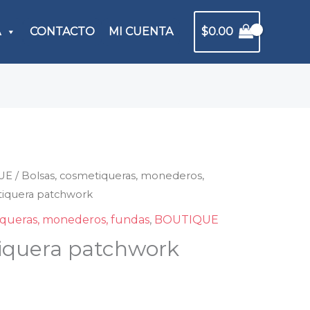
A
CONTACTO
MI CUENTA
$
0.00
UE
tiquera
/
Bolsas, cosmetiqueras, monederos,
iquera patchwork
hwork
dad
iqueras, monederos, fundas
,
BOUTIQUE
iquera patchwork