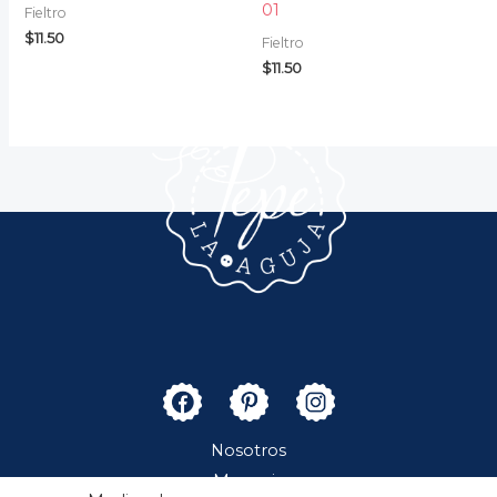
01
Fieltro
$
11.50
Fieltro
$
11.50
Nosotros
Merceria