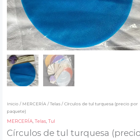
Inicio
/
MERCERÍA
/
Telas
/ Círculos de tul turquesa (precio por
paquete)
MERCERÍA
,
Telas
,
Tul
Círculos de tul turquesa (preci