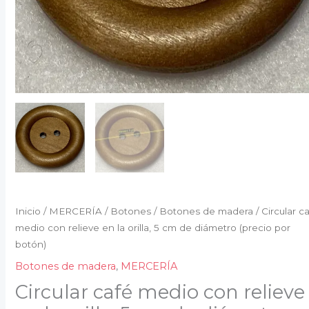
(precio
por
botón)
cantidad
Inicio
/
MERCERÍA
/
Botones
/
Botones de madera
/ Circular c
medio con relieve en la orilla, 5 cm de diámetro (precio por
botón)
Botones de madera
,
MERCERÍA
Circular café medio con relieve