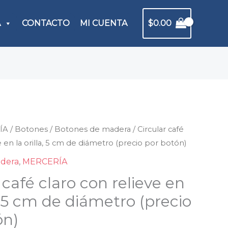
A
CONTACTO
MI CUENTA
$
0.00
ÍA
lar
/
Botones
/
Botones de madera
/ Circular café
e en la orilla, 5 cm de diámetro (precio por botón)
adera
,
MERCERÍA
 café claro con relieve en
ve
a, 5 cm de diámetro (precio
ón)