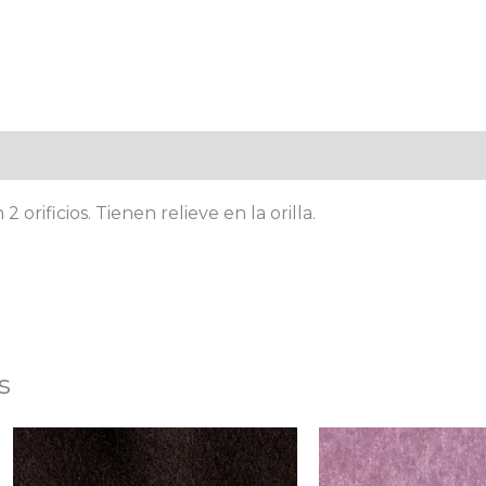
al
Valoraciones (0)
orificios. Tienen relieve en la orilla.
s