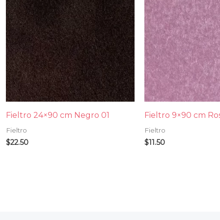
Fieltro 24×90 cm Negro 01
Fieltro 9×90 cm Ro
Fieltro
Fieltro
$
22.50
$
11.50