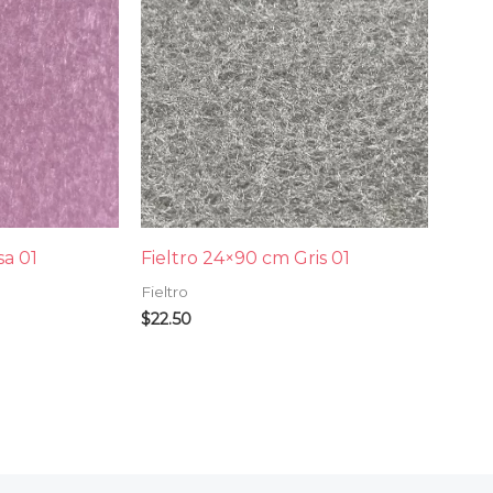
sa 01
Fieltro 24×90 cm Gris 01
Fieltro
$
22.50