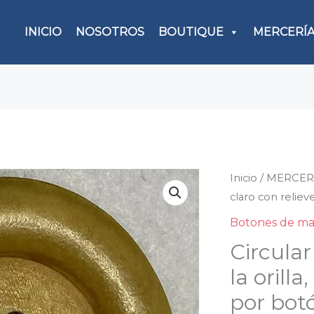
INICIO
NOSOTROS
BOUTIQUE
MERCERÍ
Inicio
/
MERCER
Circu
claro con reliev
café
claro
Botones de m
con
Circular
relie
la orill
en
por bot
la