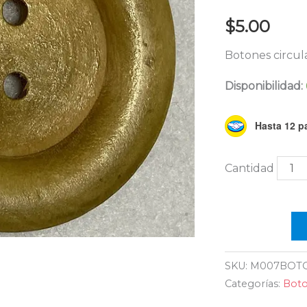
orilla,
$
5.00
5
cm
Botones circul
de
Disponibilidad:
diám
(prec
Hasta 12 pa
por
botó
canti
SKU:
M007BOTO
Categorías:
Boto