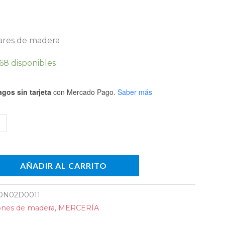
ares de madera
68 disponibles
etro
io
gos sin tarjeta
con Mercado Pago.
Saber más
n)
dad
AÑADIR AL CARRITO
N02D0011
nes de madera
,
MERCERÍA