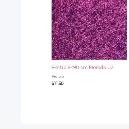
Fieltro 9×90 cm Morado 02
Fieltro
$
11.50