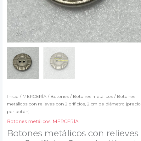
por
botón)
cantidad
Inicio
/
MERCERÍA
/
Botones
/
Botones metálicos
/ Botones
metálicos con relieves con 2 orificios, 2 cm de diámetro (precio
por botón)
Botones metálicos
,
MERCERÍA
Botones metálicos con relieves