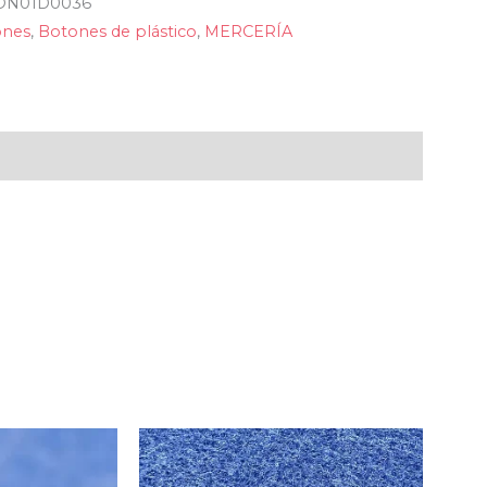
ON01D0036
ones
,
Botones de plástico
,
MERCERÍA