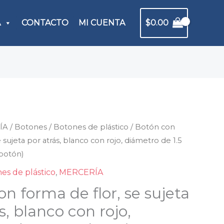
A
CONTACTO
MI CUENTA
$
0.00
ÍA
n
/
Botones
/
Botones de plástico
/ Botón con
e sujeta por atrás, blanco con rojo, diámetro de 1.5
botón)
a
es de plástico
,
MERCERÍA
n forma de flor, se sujeta
s, blanco con rojo,
a