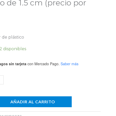
o de 1.5 cm (precio por
co
 de plástico
etro
2 disponibles
gos sin tarjeta
con Mercado Pago.
Saber más
io
n)
dad
AÑADIR AL CARRITO