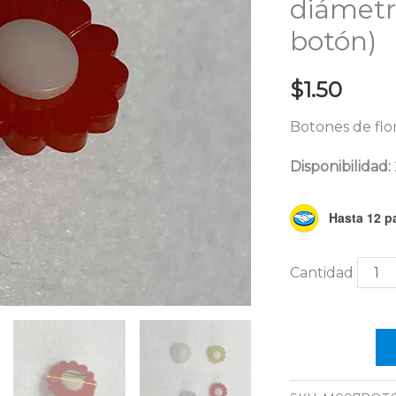
diámetr
por
botón)
atrás,
blan
$
1.50
con
rojo,
Botones de flor
diám
de
Disponibilidad:
1.5
cm
Hasta 12 pa
(prec
por
botó
canti