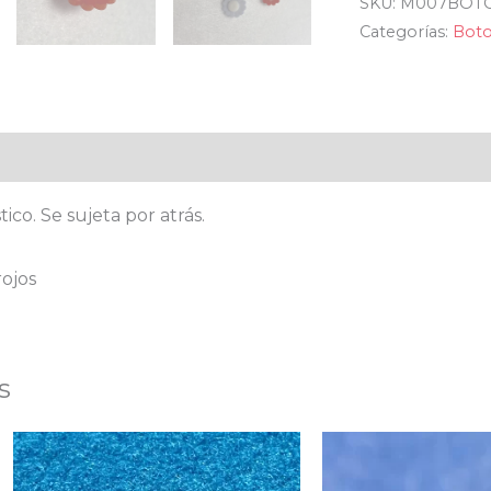
SKU:
M007BOT
Categorías:
Bot
al
Valoraciones (0)
ico. Se sujeta por atrás.
rojos
s