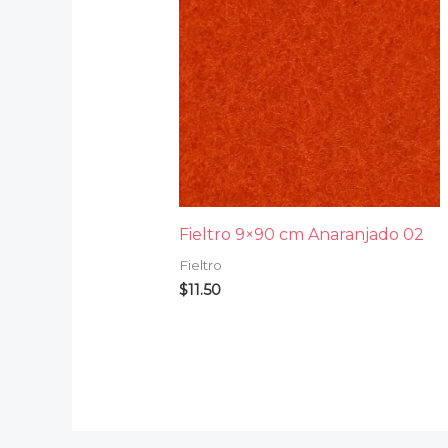
Fieltro 9×90 cm Anaranjado 02
Fieltro
$
11.50