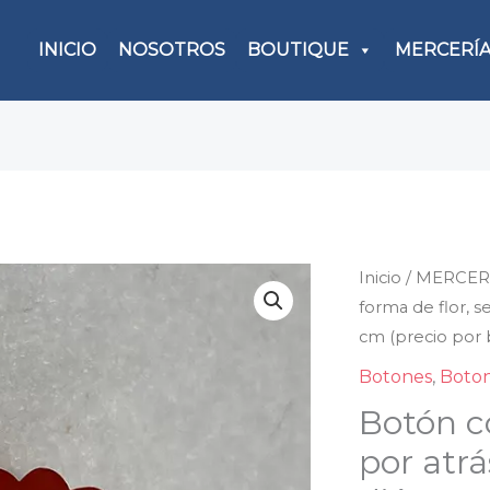
INICIO
NOSOTROS
BOUTIQUE
MERCERÍ
Inicio
/
MERCER
Botó
forma de flor, s
con
cm (precio por 
form
de
Botones
,
Boton
flor,
Botón co
se
por atrá
sujet