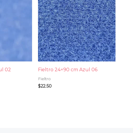
ul 02
Fieltro 24×90 cm Azul 06
Fieltro
$
22.50