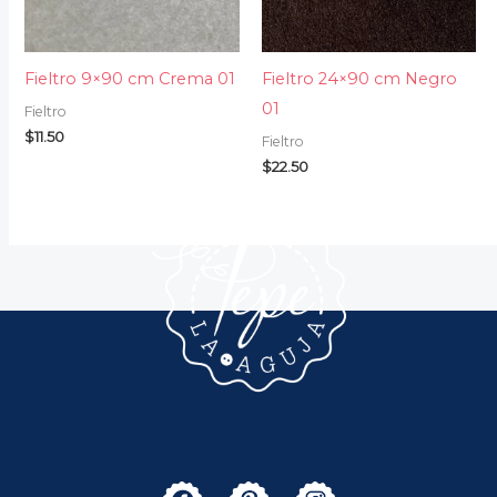
Fieltro 9×90 cm Crema 01
Fieltro 24×90 cm Negro
01
Fieltro
$
11.50
Fieltro
$
22.50