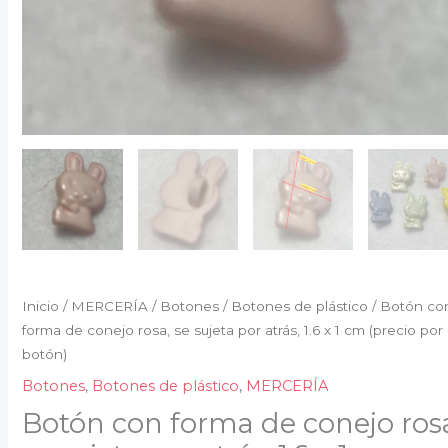
1
cm
(precio
por
botón)
cantidad
Inicio
/
MERCERÍA
/
Botones
/
Botones de plástico
/ Botón co
forma de conejo rosa, se sujeta por atrás, 1.6 x 1 cm (precio por
botón)
Botones
,
Botones de plástico
,
MERCERÍA
Botón con forma de conejo ros