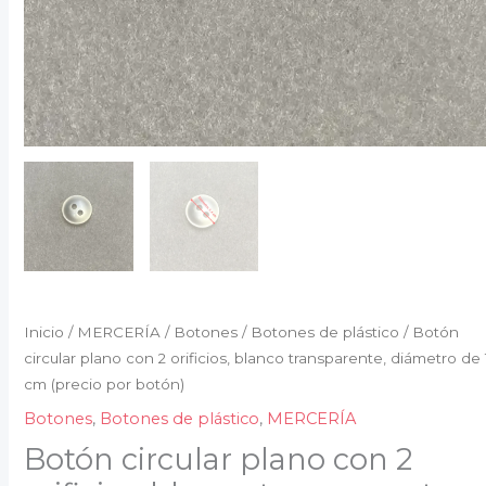
(precio
por
botón)
cantidad
Inicio
/
MERCERÍA
/
Botones
/
Botones de plástico
/ Botón
circular plano con 2 orificios, blanco transparente, diámetro de 
cm (precio por botón)
Botones
,
Botones de plástico
,
MERCERÍA
Botón circular plano con 2