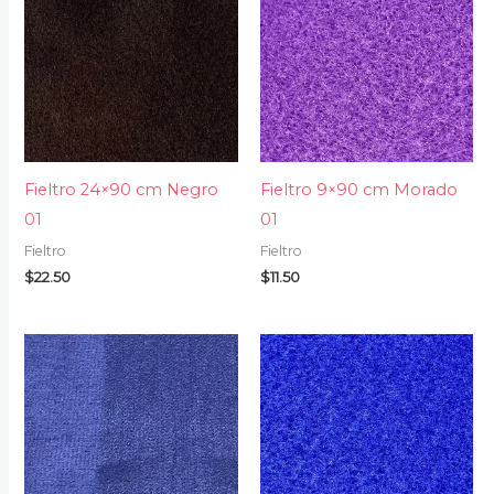
Fieltro 24×90 cm Negro
Fieltro 9×90 cm Morado
01
01
Fieltro
Fieltro
$
22.50
$
11.50