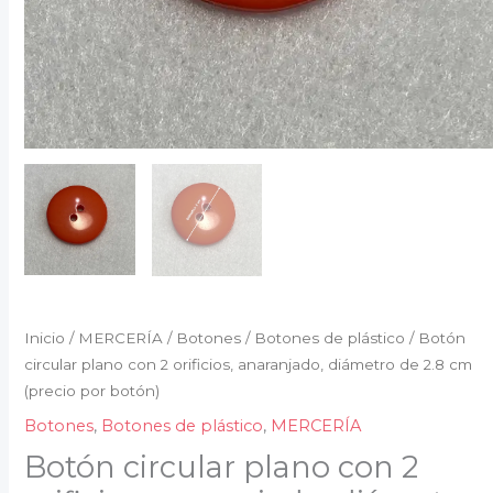
por
botón)
cantidad
Inicio
/
MERCERÍA
/
Botones
/
Botones de plástico
/ Botón
circular plano con 2 orificios, anaranjado, diámetro de 2.8 cm
(precio por botón)
Botones
,
Botones de plástico
,
MERCERÍA
Botón circular plano con 2