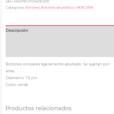
SKU:
M007BOTON01D0115
Categorías:
Botones
,
Botones de plástico
,
MERCERÍA
Descripción
Información adicional
Valoraciones (0)
Botones circulares ligeramente abultado. Se sujetan por
atrás.
Diámetro: 1.5 cm
Color: verde
Productos relacionados