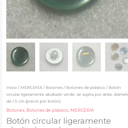
cm
(precio
por
botón)
cantidad
Inicio
/
MERCERÍA
/
Botones
/
Botones de plástico
/ Botón
circular ligeramente abultado verde, se sujeta por atrás, diámet
de 1.5 cm (precio por botón)
Botones
,
Botones de plástico
,
MERCERÍA
Botón circular ligeramente