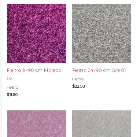
Fieltro 9×90 cm Morado
Fieltro 24×90 cm Gris 01
02
Fieltro
$
22.50
Fieltro
$
11.50