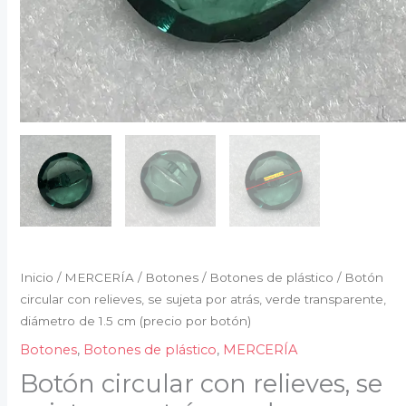
1.5
cm
(precio
por
botón)
cantidad
Inicio
/
MERCERÍA
/
Botones
/
Botones de plástico
/ Botón
circular con relieves, se sujeta por atrás, verde transparente,
diámetro de 1.5 cm (precio por botón)
Botones
,
Botones de plástico
,
MERCERÍA
Botón circular con relieves, se