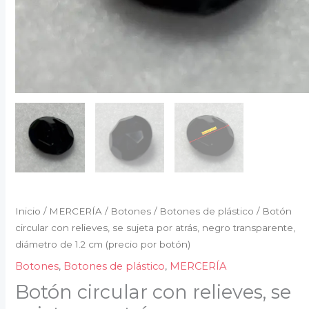
1.2
cm
(precio
por
botón)
cantidad
Inicio
/
MERCERÍA
/
Botones
/
Botones de plástico
/ Botón
circular con relieves, se sujeta por atrás, negro transparente,
diámetro de 1.2 cm (precio por botón)
Botones
,
Botones de plástico
,
MERCERÍA
Botón circular con relieves, se