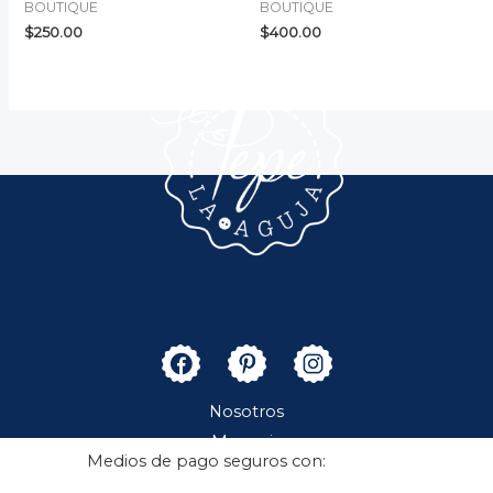
BOUTIQUE
BOUTIQUE
$
250.00
$
400.00
Nosotros
Merceria
Medios de pago seguros con:
Boutique