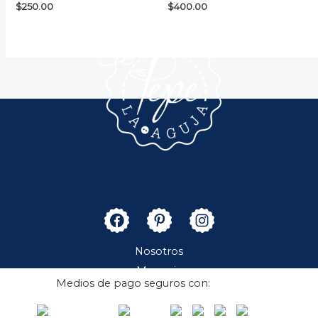
$
250.00
$
400.00
Nosotros
Merceria
Medios de pago seguros con:
Boutique
Contacto