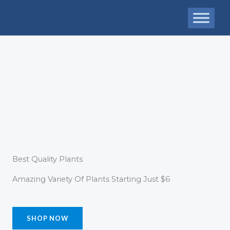
Ir
al
contenido
Best Quality Plants
Amazing Variety Of Plants Starting Just $6
SHOP NOW